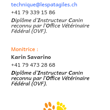
technique@lespatagiles.ch
+41 79 339 15 86
D
iplôme d’
I
nstructeur
C
anin
reconnu par l’
O
ffice Vétérinaire
Fédéral (OVF).
Monitrice :
Karin Savarino
+41 79 473 28 68
D
iplôme d’
I
nstructeur
C
anin
reconnu par l’
O
ffice Vétérinaire
Fédéral (OVF).